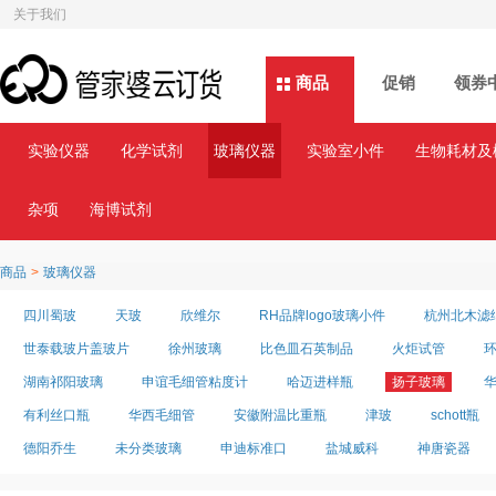
关于我们
商品
商品
促销
领券
实验仪器
化学试剂
玻璃仪器
实验室小件
生物耗材及
杂项
海博试剂
商品
>
玻璃仪器
四川蜀玻
天玻
欣维尔
RH品牌logo玻璃小件
杭州北木滤
世泰载玻片盖玻片
徐州玻璃
比色皿石英制品
火炬试管
湖南祁阳玻璃
申谊毛细管粘度计
哈迈进样瓶
扬子玻璃
有利丝口瓶
华西毛细管
安徽附温比重瓶
津玻
schott瓶
德阳乔生
未分类玻璃
申迪标准口
盐城威科
神唐瓷器