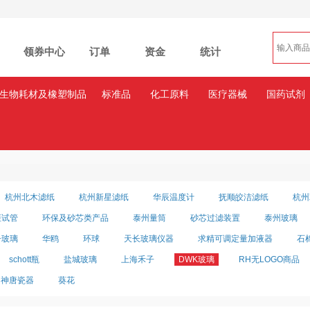
领券中心
订单
资金
统计
生物耗材及橡塑制品
标准品
化工原料
医疗器械
国药试剂
杭州北木滤纸
杭州新星滤纸
华辰温度计
抚顺皎洁滤纸
杭州
炬试管
环保及砂芯类产品
泰州量筒
砂芯过滤装置
泰州玻璃
子玻璃
华鸥
环球
天长玻璃仪器
求精可调定量加液器
石
schott瓶
盐城玻璃
上海禾子
DWK玻璃
RH无LOGO商品
神唐瓷器
葵花