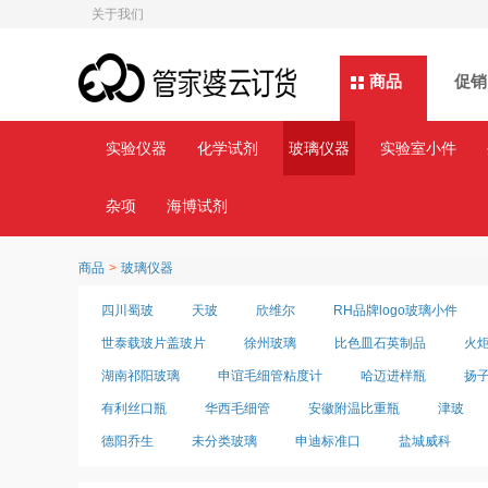
关于我们
商品
商品
促销
实验仪器
化学试剂
玻璃仪器
实验室小件
杂项
海博试剂
商品
>
玻璃仪器
四川蜀玻
天玻
欣维尔
RH品牌logo玻璃小件
世泰载玻片盖玻片
徐州玻璃
比色皿石英制品
火
湖南祁阳玻璃
申谊毛细管粘度计
哈迈进样瓶
扬
有利丝口瓶
华西毛细管
安徽附温比重瓶
津玻
德阳乔生
未分类玻璃
申迪标准口
盐城威科