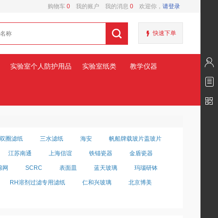
购物车
0
我的账户
我的消息
0
欢迎你，
请登录
快速下单
实验室个人防护用品
实验室纸类
教学仪器
双圈滤纸
三水滤纸
海安
帆船牌载玻片盖玻片
江苏南通
上海信谊
铁锚瓷器
金盾瓷器
棉网
SCRC
表面皿
蓝天玻璃
玛瑙研钵
RH溶剂过滤专用滤纸
仁和兴玻璃
北京博美