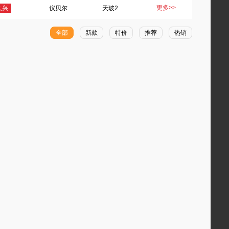
更多>>
久兴
仪贝尔
天玻2
全部
新款
特价
推荐
热销