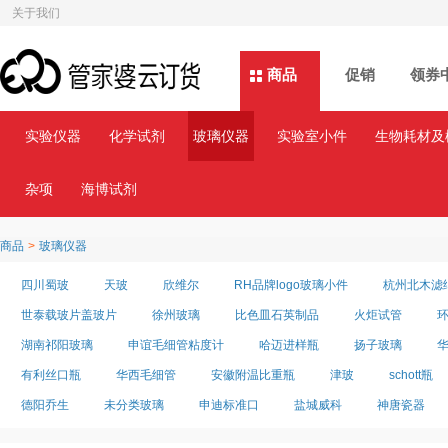
关于我们
商品
商品
促销
领券
实验仪器
化学试剂
玻璃仪器
实验室小件
生物耗材及
杂项
海博试剂
商品
>
玻璃仪器
四川蜀玻
天玻
欣维尔
RH品牌logo玻璃小件
杭州北木滤
世泰载玻片盖玻片
徐州玻璃
比色皿石英制品
火炬试管
湖南祁阳玻璃
申谊毛细管粘度计
哈迈进样瓶
扬子玻璃
有利丝口瓶
华西毛细管
安徽附温比重瓶
津玻
schott瓶
德阳乔生
未分类玻璃
申迪标准口
盐城威科
神唐瓷器