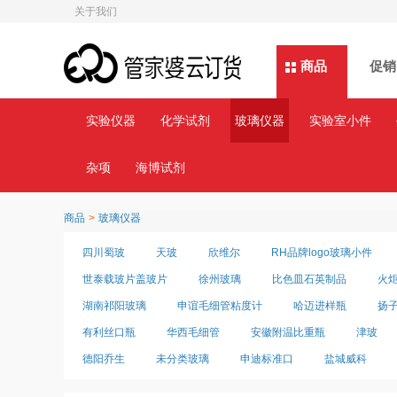
关于我们
商品
商品
促销
实验仪器
化学试剂
玻璃仪器
实验室小件
杂项
海博试剂
商品
>
玻璃仪器
四川蜀玻
天玻
欣维尔
RH品牌logo玻璃小件
世泰载玻片盖玻片
徐州玻璃
比色皿石英制品
火
湖南祁阳玻璃
申谊毛细管粘度计
哈迈进样瓶
扬
有利丝口瓶
华西毛细管
安徽附温比重瓶
津玻
德阳乔生
未分类玻璃
申迪标准口
盐城威科