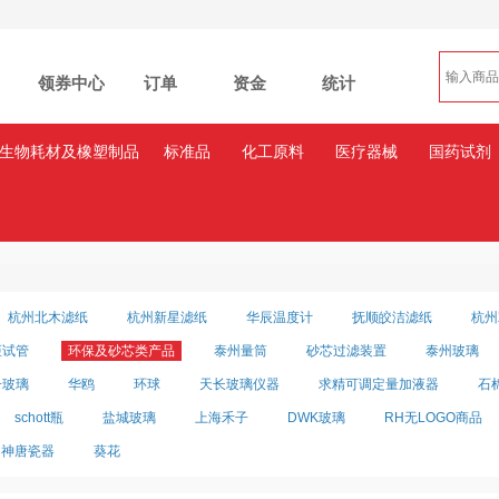
领券中心
订单
资金
统计
生物耗材及橡塑制品
标准品
化工原料
医疗器械
国药试剂
杭州北木滤纸
杭州新星滤纸
华辰温度计
抚顺皎洁滤纸
杭州
炬试管
环保及砂芯类产品
泰州量筒
砂芯过滤装置
泰州玻璃
子玻璃
华鸥
环球
天长玻璃仪器
求精可调定量加液器
石
schott瓶
盐城玻璃
上海禾子
DWK玻璃
RH无LOGO商品
神唐瓷器
葵花