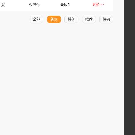
更多>>
久兴
仪贝尔
天玻2
全部
新款
特价
推荐
热销