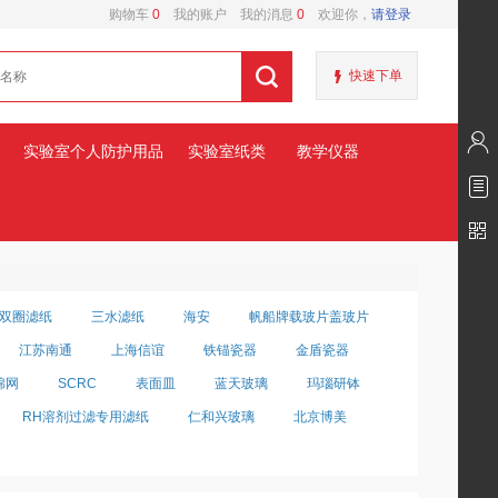
购物车
0
我的账户
我的消息
0
欢迎你，
请登录
快速下单
实验室个人防护用品
实验室纸类
教学仪器
双圈滤纸
三水滤纸
海安
帆船牌载玻片盖玻片
江苏南通
上海信谊
铁锚瓷器
金盾瓷器
棉网
SCRC
表面皿
蓝天玻璃
玛瑙研钵
RH溶剂过滤专用滤纸
仁和兴玻璃
北京博美