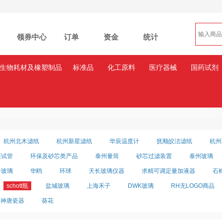
领券中心
订单
资金
统计
生物耗材及橡塑制品
标准品
化工原料
医疗器械
国药试剂
杭州北木滤纸
杭州新星滤纸
华辰温度计
抚顺皎洁滤纸
杭州
炬试管
环保及砂芯类产品
泰州量筒
砂芯过滤装置
泰州玻璃
子玻璃
华鸥
环球
天长玻璃仪器
求精可调定量加液器
石
schott瓶
盐城玻璃
上海禾子
DWK玻璃
RH无LOGO商品
神唐瓷器
葵花