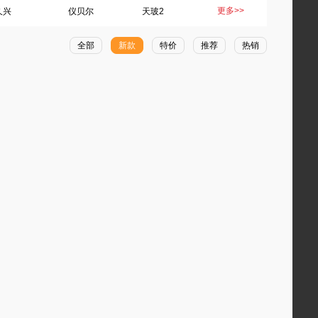
更多>>
久兴
仪贝尔
天玻2
全部
新款
特价
推荐
热销