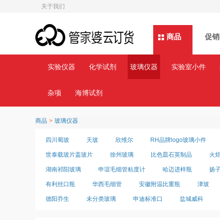
关于我们
商品
商品
促销
实验仪器
化学试剂
玻璃仪器
实验室小件
杂项
海博试剂
商品
>
玻璃仪器
四川蜀玻
天玻
欣维尔
RH品牌logo玻璃小件
世泰载玻片盖玻片
徐州玻璃
比色皿石英制品
火
湖南祁阳玻璃
申谊毛细管粘度计
哈迈进样瓶
扬
有利丝口瓶
华西毛细管
安徽附温比重瓶
津玻
德阳乔生
未分类玻璃
申迪标准口
盐城威科