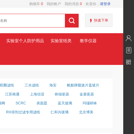
购物车
0
我的账户
我的消息
0
欢迎你，
请登录
快速下单
实验室个人防护用品
实验室纸类
教学仪器
双圈滤纸
三水滤纸
海安
帆船牌载玻片盖玻片
江苏南通
上海信谊
铁锚瓷器
金盾瓷器
棉网
SCRC
表面皿
蓝天玻璃
玛瑙研钵
RH溶剂过滤专用滤纸
仁和兴玻璃
北京博美