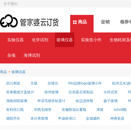
关于我们
商品
商品
促销
领券
实验仪器
化学试剂
玻璃仪器
实验室小件
生物耗材及
杂项
海博试剂
商品
>
玻璃仪器
四川蜀玻
天玻
欣维尔
RH品牌logo玻璃小件
杭州北木滤
世泰载玻片盖玻片
徐州玻璃
比色皿石英制品
火炬试管
湖南祁阳玻璃
申谊毛细管粘度计
哈迈进样瓶
扬子玻璃
有利丝口瓶
华西毛细管
安徽附温比重瓶
津玻
schott瓶
德阳乔生
未分类玻璃
申迪标准口
盐城威科
神唐瓷器