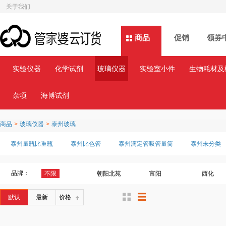
关于我们
商品
商品
促销
领券
实验仪器
化学试剂
玻璃仪器
实验室小件
生物耗材及
杂项
海博试剂
商品
>
玻璃仪器
>
泰州玻璃
泰州量瓶比重瓶
泰州比色管
泰州滴定管吸管量筒
泰州未分类
品牌：
不限
朝阳北苑
富阳
西化
默认
最新
价格