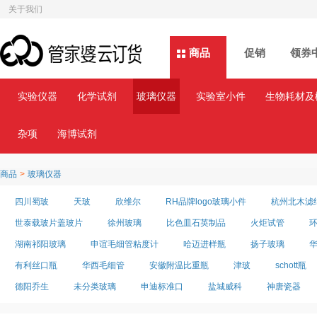
关于我们
商品
商品
促销
领券
实验仪器
化学试剂
玻璃仪器
实验室小件
生物耗材及
杂项
海博试剂
商品
>
玻璃仪器
四川蜀玻
天玻
欣维尔
RH品牌logo玻璃小件
杭州北木滤
世泰载玻片盖玻片
徐州玻璃
比色皿石英制品
火炬试管
湖南祁阳玻璃
申谊毛细管粘度计
哈迈进样瓶
扬子玻璃
有利丝口瓶
华西毛细管
安徽附温比重瓶
津玻
schott瓶
德阳乔生
未分类玻璃
申迪标准口
盐城威科
神唐瓷器