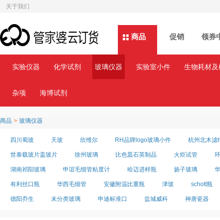
关于我们
商品
商品
促销
领券
实验仪器
化学试剂
玻璃仪器
实验室小件
生物耗材及
杂项
海博试剂
商品
>
玻璃仪器
四川蜀玻
天玻
欣维尔
RH品牌logo玻璃小件
杭州北木滤
世泰载玻片盖玻片
徐州玻璃
比色皿石英制品
火炬试管
湖南祁阳玻璃
申谊毛细管粘度计
哈迈进样瓶
扬子玻璃
有利丝口瓶
华西毛细管
安徽附温比重瓶
津玻
schott瓶
德阳乔生
未分类玻璃
申迪标准口
盐城威科
神唐瓷器