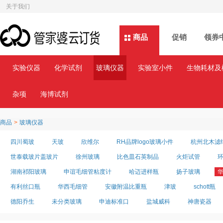
关于我们
商品
商品
促销
领券
实验仪器
化学试剂
玻璃仪器
实验室小件
生物耗材及
杂项
海博试剂
商品
>
玻璃仪器
四川蜀玻
天玻
欣维尔
RH品牌logo玻璃小件
杭州北木滤
世泰载玻片盖玻片
徐州玻璃
比色皿石英制品
火炬试管
湖南祁阳玻璃
申谊毛细管粘度计
哈迈进样瓶
扬子玻璃
有利丝口瓶
华西毛细管
安徽附温比重瓶
津玻
schott瓶
德阳乔生
未分类玻璃
申迪标准口
盐城威科
神唐瓷器