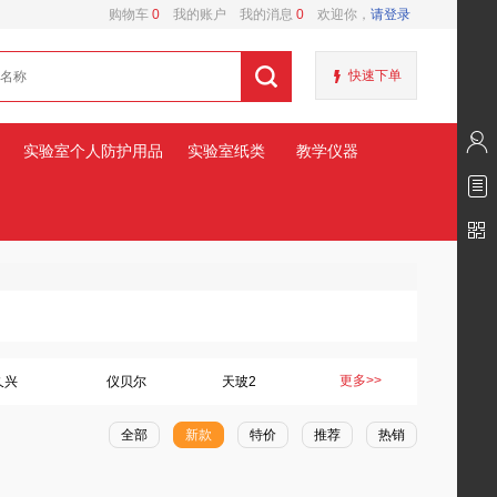
购物车
0
我的账户
我的消息
0
欢迎你，
请登录
快速下单
实验室个人防护用品
实验室纸类
教学仪器
更多>>
久兴
仪贝尔
天玻2
全部
新款
特价
推荐
热销