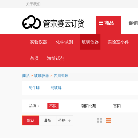
关于我们
商品
商品
促销
实验仪器
化学试剂
玻璃仪器
实验室小件
杂项
海博试剂
商品
>
玻璃仪器
>
四川蜀玻
蜀牛牌
蜀玻牌
品牌：
不限
朝阳北苑
富阳
默认
最新
价格