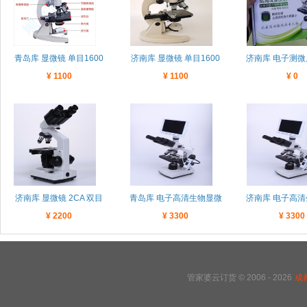
青岛库 显微镜 单目1600
济南库 显微镜 单目1600
济南库 电子测
¥ 1100
¥ 1100
¥ 0
倍 电光源 超高性价比
倍 电光源 超高性价比
目镜40倍 7寸显
（选配电子目镜更强大）
（选配电子目镜更强大）
任何一款生物
济南库 显微镜 2CA 双目
青岛库 电子高清生物显微
济南库 电子高
¥ 2200
¥ 3300
¥ 3300
1600倍 电光源 RHX（泡
镜/体视 二合一 三目 1600
镜/体视 二合一 三
沫+纸箱包装）整箱订货咨
倍 超高性价比 RHX
倍 超高性价比
询客服
管家婆云订货 © 2006 - 2026
成