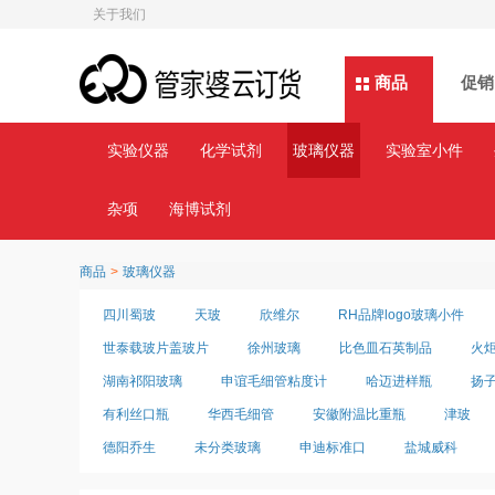
关于我们
商品
商品
促销
实验仪器
化学试剂
玻璃仪器
实验室小件
杂项
海博试剂
商品
>
玻璃仪器
四川蜀玻
天玻
欣维尔
RH品牌logo玻璃小件
世泰载玻片盖玻片
徐州玻璃
比色皿石英制品
火
湖南祁阳玻璃
申谊毛细管粘度计
哈迈进样瓶
扬
有利丝口瓶
华西毛细管
安徽附温比重瓶
津玻
德阳乔生
未分类玻璃
申迪标准口
盐城威科