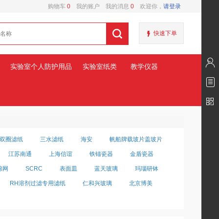
购物车
0
我的账户
我的消息
0
欢迎你，
请登录
快速下单
实验室个人防护用品
实验室纸类
教学仪器
双圈滤纸
三水滤纸
海安
帆船牌载玻片盖玻片
江苏南通
上海信谊
铁锚瓷器
金盾瓷器
棉网
SCRC
表面皿
蓝天玻璃
玛瑙研钵
RH溶剂过滤专用滤纸
仁和兴玻璃
北京博美