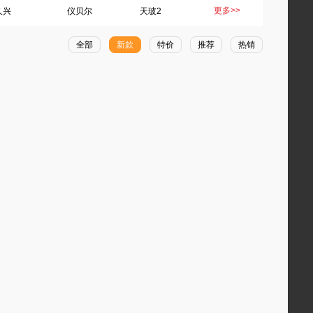
更多>>
久兴
仪贝尔
天玻2
全部
新款
特价
推荐
热销