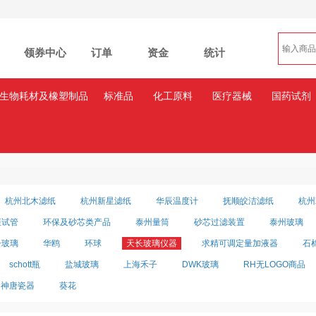
领券中心
订单
资金
统计
生物耗材及橡塑制品
标准品
化工原料
医疗器械
国药试剂
杭州北木滤纸
杭州新星滤纸
华辰温度计
抚顺皎洁滤纸
杭州
炬试管
环保及砂芯类产品
泰州量筒
砂芯过滤装置
泰州玻璃
子玻璃
华鸥
环球
天长玻璃仪器
求精可调定量加液器
石
schott瓶
盐城玻璃
上海禾子
DWK玻璃
RH无LOGO商品
神唐瓷器
葵花