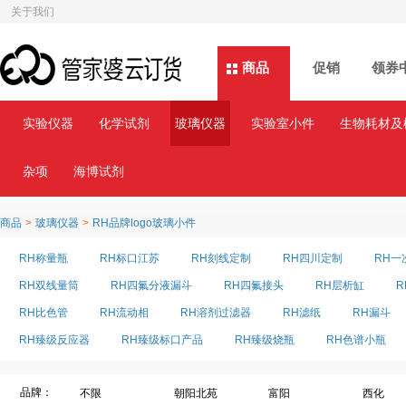
关于我们
商品
商品
促销
领券
实验仪器
化学试剂
玻璃仪器
实验室小件
生物耗材及
杂项
海博试剂
商品
>
玻璃仪器
>
RH品牌logo玻璃小件
RH称量瓶
RH标口江苏
RH刻线定制
RH四川定制
RH一
RH双线量筒
RH四氟分液漏斗
RH四氟接头
RH层析缸
R
RH比色管
RH流动相
RH溶剂过滤器
RH滤纸
RH漏斗
RH臻级反应器
RH臻级标口产品
RH臻级烧瓶
RH色谱小瓶
品牌：
不限
朝阳北苑
富阳
西化