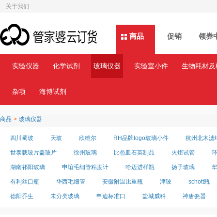
关于我们
商品
商品
促销
领券
实验仪器
化学试剂
玻璃仪器
实验室小件
生物耗材及
杂项
海博试剂
商品
>
玻璃仪器
四川蜀玻
天玻
欣维尔
RH品牌logo玻璃小件
杭州北木滤
世泰载玻片盖玻片
徐州玻璃
比色皿石英制品
火炬试管
湖南祁阳玻璃
申谊毛细管粘度计
哈迈进样瓶
扬子玻璃
有利丝口瓶
华西毛细管
安徽附温比重瓶
津玻
schott瓶
德阳乔生
未分类玻璃
申迪标准口
盐城威科
神唐瓷器