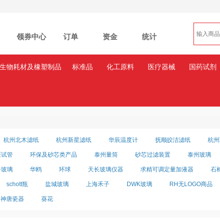
领券中心
订单
资金
统计
生物耗材及橡塑制品
标准品
化工原料
医疗器械
国药试剂
杭州北木滤纸
杭州新星滤纸
华辰温度计
抚顺皎洁滤纸
杭州
炬试管
环保及砂芯类产品
泰州量筒
砂芯过滤装置
泰州玻璃
子玻璃
华鸥
环球
天长玻璃仪器
求精可调定量加液器
石
schott瓶
盐城玻璃
上海禾子
DWK玻璃
RH无LOGO商品
神唐瓷器
葵花