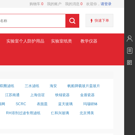
购物车
0
我的账户
我的消息
0
欢迎你，
请登录
快速下单
实验室个人防护用品
实验室纸类
教学仪器
双圈滤纸
三水滤纸
海安
帆船牌载玻片盖玻片
江苏南通
上海信谊
铁锚瓷器
金盾瓷器
棉网
SCRC
表面皿
蓝天玻璃
玛瑙研钵
RH溶剂过滤专用滤纸
仁和兴玻璃
北京博美