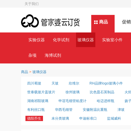
关于我们
商品
商品
促销
实验仪器
化学试剂
玻璃仪器
实验室小件
杂项
海博试剂
商品
>
玻璃仪器
四川蜀玻
天玻
欣维尔
RH品牌logo玻璃小件
世泰载玻片盖玻片
徐州玻璃
比色皿石英制品
火
湖南祁阳玻璃
申谊毛细管粘度计
哈迈进样瓶
扬
有利丝口瓶
华西毛细管
安徽附温比重瓶
津玻
德阳乔生
未分类玻璃
申迪标准口
盐城威科