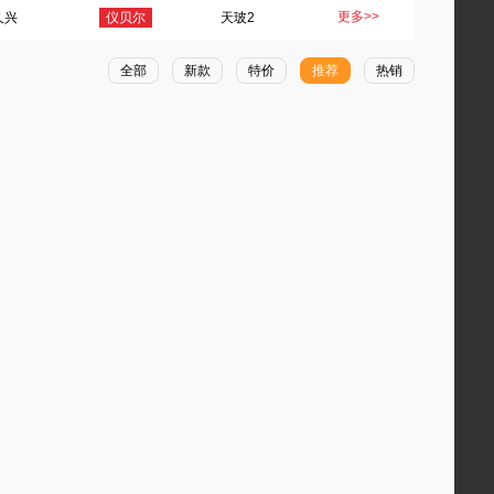
更多>>
久兴
仪贝尔
天玻2
全部
新款
特价
推荐
热销