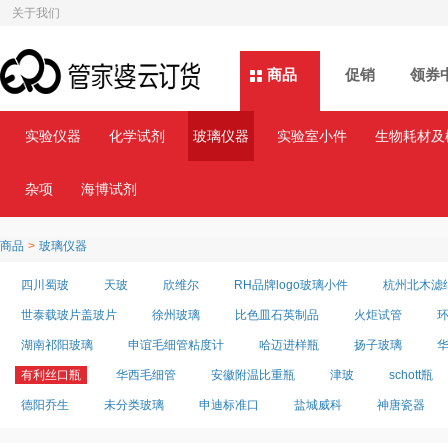
关于我们
商品
商品
促销
领券
实验仪器
化学试剂
玻璃仪器
实验室小件
生物耗材及
杂项
海博试剂
商品
>
玻璃仪器
四川蜀玻
天玻
欣维尔
RH品牌logo玻璃小件
杭州北木滤
世泰载玻片盖玻片
徐州玻璃
比色皿石英制品
火炬试管
湖南祁阳玻璃
申谊毛细管粘度计
哈迈进样瓶
扬子玻璃
有利丝口瓶
华西毛细管
安徽附温比重瓶
津玻
schott瓶
德阳乔生
未分类玻璃
申迪标准口
盐城威科
神唐瓷器