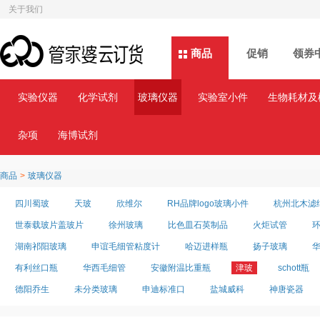
关于我们
商品
商品
促销
领券
实验仪器
化学试剂
玻璃仪器
实验室小件
生物耗材及
杂项
海博试剂
商品
>
玻璃仪器
四川蜀玻
天玻
欣维尔
RH品牌logo玻璃小件
杭州北木滤
世泰载玻片盖玻片
徐州玻璃
比色皿石英制品
火炬试管
湖南祁阳玻璃
申谊毛细管粘度计
哈迈进样瓶
扬子玻璃
有利丝口瓶
华西毛细管
安徽附温比重瓶
津玻
schott瓶
德阳乔生
未分类玻璃
申迪标准口
盐城威科
神唐瓷器