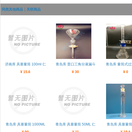
同类其他商品
关联商品
济南库 具塞量筒 100ml 仁
青岛库 普口三角分液漏斗
青岛库 量筒式过
¥ 15.6
¥ 30
¥ 0
和兴教学
（带大肚） 9CM
250/25ml 
青岛库 具塞量筒 1000ML
青岛库 具塞量筒 50ML 仁
青岛库 具塞量筒 
¥ 90
¥ 11
¥ 19.6