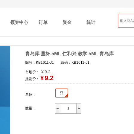
领券中心
订单
资金
统计
青岛库 量杯 5ML 仁和兴 教学 5ML 青岛库
编号：KB1611-J1
条码：KB1611-J1
¥
9.2
市场价：
9.2
¥
批发价：
只
单位：
数量：