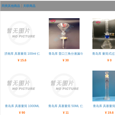
同类其他商品
关联商品
济南库 具塞量筒 100ml 仁
青岛库 普口三角分液漏斗
青岛库 量筒式过
¥ 15.6
¥ 30
¥ 0
和兴教学
（带大肚） 9CM
250/25ml 
青岛库 具塞量筒 1000ML
青岛库 具塞量筒 50ML 仁
青岛库 具塞量筒 
¥ 90
¥ 11
¥ 19.6
仁和兴 教学
和兴 教学
仁和兴 教